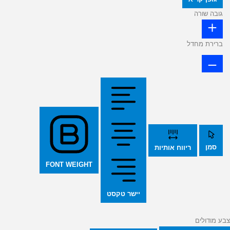
גובה שורה
ברירת מחדל
סמן
ריווח אותיות
FONT WEIGHT
יישר טקסט
צבע מודולים