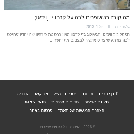
מה קורה כששופכים לבה על קרחון? (וידאו)
גלעד גזית
יול 1, 2013
הפסל בוב וויסוקי והגיאולוג ג'ף קרסון מאוניברסיטת סירקיוז יצרו יחדיו 'פרויקט
לבה' מרתק שיוצר סימולציה למצב בו מתרחשת…
דף הבית
אודות
פטריות במייל
צור קשר
אינדקס
תצוגת רשימה
מדיניות פרטיות
תנאי שימוש
הצהרת הנגישות של האתר
פרסום באתר
© 2026 - הפטריה. כל הזכויות שמורות.