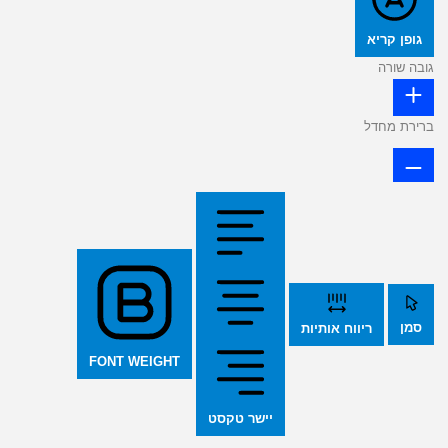
גופן קריא
גובה שורה
ברירת מחדל
סמן
ריווח אותיות
FONT WEIGHT
יישר טקסט