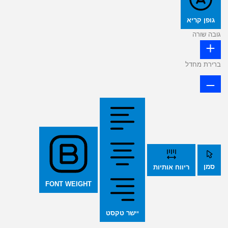
גופן קריא
גובה שורה
ברירת מחדל
סמן
ריווח אותיות
FONT WEIGHT
יישר טקסט