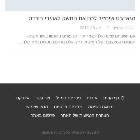
הגאדג'ט שיחזיר לכם את החשק לאנגרי בירדס
רועי פרבשטיין
אוג 13, 2012
אם חשבתם שאט הולך ונגמר עידן הציפורים הזועמות, ושהמנגינה
הממכרת-מעצבנת של המשחק הזה הולכת ודועכת ופוטרת את כולנו…
דף הבית
אודות
פטריות במייל
צור קשר
אינדקס
תצוגת רשימה
מדיניות פרטיות
תנאי שימוש
הצהרת הנגישות של האתר
פרסום באתר
© 2026 - הפטריה. כל הזכויות שמורות.