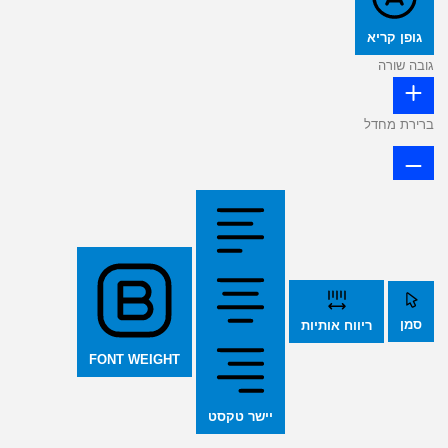
גופן קריא
גובה שורה
ברירת מחדל
סמן
ריווח אותיות
FONT WEIGHT
יישר טקסט