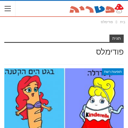
בית
פודימלס
תגית
פודימלס
תופעות רשת