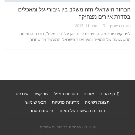
הבחור הישראלי הזה משלב בין גיבורי-על ומאכלים
בסדרת איורים מצחיקה
רועי פרבשטיין
ספט 11, 2017
לפני קצת יותר משנה סיפרנו לכם כאן על "פודימלס", סדרת התמונות
המשעשעת של המאייר והאנימטור הישראלי המוכשר ניר שחרור,…
דף הבית
אודות
פטריות במייל
צור קשר
אינדקס
תצוגת רשימה
מדיניות פרטיות
תנאי שימוש
הצהרת הנגישות של האתר
פרסום באתר
© 2026 - הפטריה. כל הזכויות שמורות.