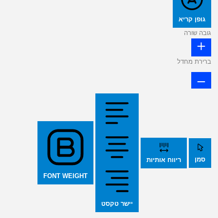
גופן קריא
גובה שורה
ברירת מחדל
סמן
ריווח אותיות
FONT WEIGHT
יישר טקסט