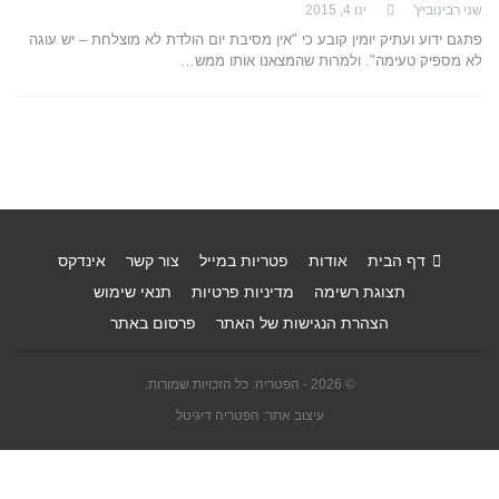
שני רבינוביץ'
ינו 4, 2015
פתגם ידוע ועתיק יומין קובע כי "אין מסיבת יום הולדת לא מוצלחת – יש עוגה
לא מספיק טעימה". ולמרות שהמצאנו אותו ממש…
דף הבית
אודות
פטריות במייל
צור קשר
אינדקס
תצוגת רשימה
מדיניות פרטיות
תנאי שימוש
הצהרת הנגישות של האתר
פרסום באתר
© 2026 - הפטריה. כל הזכויות שמורות.
עיצוב אתר: הפטריה דיגיטל