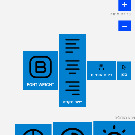
ברירת מחדל
סמן
ריווח אותיות
FONT WEIGHT
יישר טקסט
צבע מודולים