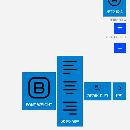
גופן קריא
גובה שורה
ברירת מחדל
סמן
ריווח אותיות
FONT WEIGHT
יישר טקסט