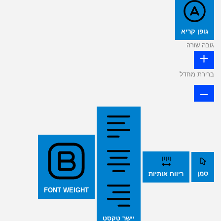
גופן קריא
גובה שורה
ברירת מחדל
סמן
ריווח אותיות
FONT WEIGHT
יישר טקסט