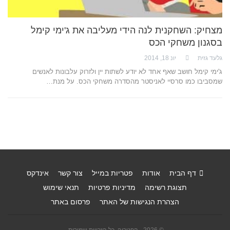
מצחיק: השחקנית לנה הידי מעליבה את ג'ימי קימל
בסגנון משחקי הכס
גלעד גזית
יונ 18, 2014
ג'ימי קימל חושב שאף אחד לא יודע לשתות יין ולזרוק עלבונות לאנשים
שמסביבו כמו סרסיי לאניסטר מהסדרה משחקי הכס. על מנת…
דף הבית
אודות
פטריות במייל
צור קשר
אינדקס
תצוגת רשימה
מדיניות פרטיות
תנאי שימוש
הצהרת הנגישות של האתר
פרסום באתר