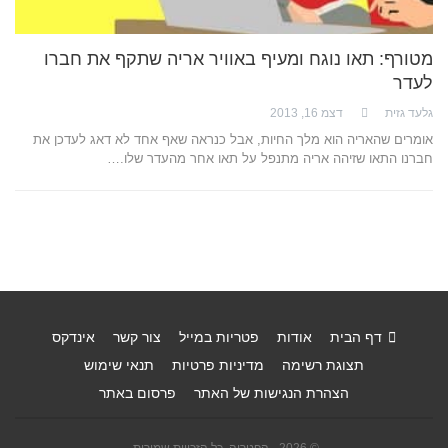
מטורף: תאו נוגח ומעיף באוויר אריה שתקף את חברו
לעדר
גלעד גזית
דצמ 16, 2013
אומרים שהאריה הוא מלך החיות, אבל כנראה שאף אחד לא דאג לעדכן את
חברנו התאו שזיהה אריה מתנפל על תאו אחר מהעדר שלו.…
דף הבית
אודות
פטריות במייל
צור קשר
אינדקס
תצוגת רשימה
מדיניות פרטיות
תנאי שימוש
הצהרת הנגישות של האתר
פרסום באתר