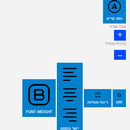
גופן קריא
גובה שורה
ברירת מחדל
סמן
ריווח אותיות
FONT WEIGHT
יישר טקסט