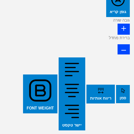
גופן קריא
גובה שורה
ברירת מחדל
סמן
ריווח אותיות
FONT WEIGHT
יישר טקסט