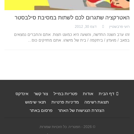
האטרקציה שתגרום לכם לשתות במסיבת סילבסטר
רועי פרבשטיין
דצמ 30, 2012
זהו ערב השנה החדשה, והשעה היא כמעט חצות. אתם והחברים נמצאים
בפאב / מועדון / ביתקפה / בית של מישהו. אתם מחזיקים כוס…
דף הבית
אודות
פטריות במייל
צור קשר
אינדקס
תצוגת רשימה
מדיניות פרטיות
תנאי שימוש
הצהרת הנגישות של האתר
פרסום באתר
© 2026 - הפטריה. כל הזכויות שמורות.