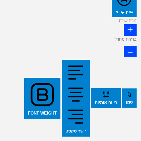
גופן קריא
גובה שורה
ברירת מחדל
סמן
ריווח אותיות
FONT WEIGHT
יישר טקסט