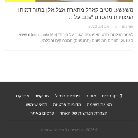
משעשע: סטיב קארל מתארח אצל אלן בתור דמותו
המצוירת מהסרט "גנוב על…
אור כהן
אוג 14, 2013
לאחר הצלחת סרט האנימציה "גנוב על הירח" (Despicable Me) שיצא
ב-2010, חוזרים המיניונים (החנפנים) המצחיקים והבלתי…
דף הבית
אודות
פטריות במייל
צור קשר
אינדקס
תצוגת רשימה
מדיניות פרטיות
תנאי שימוש
הצהרת הנגישות של האתר
פרסום באתר
© 2026 - הפטריה. כל הזכויות שמורות.