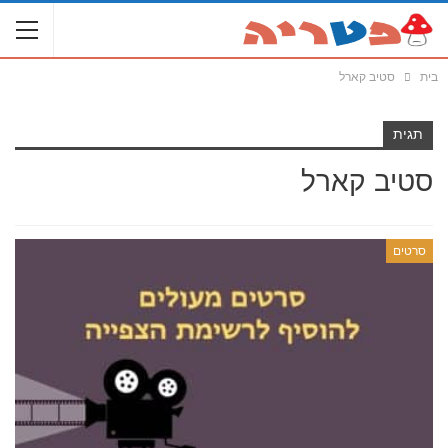
בית
סטיב קארל
תגית
סטיב קארל
סרטים