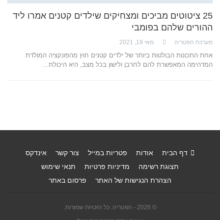
25 ציטוטים מביכים ומצחיקים שילדים קטנים אמרו ליד
ההורים שלהם בפומבי
מערכת הפטריה
מאי 19, 2021
אחת התכונות הבולטות ביותר של ילדים קטנים חוץ מהפונקציה המולדת
המדהימה המאפשרת להם לחרבן ולישון בכל מצב, היא היכולת…
דף הבית
אודות
פטריות במייל
צור קשר
אינדקס
תצוגת רשימה
מדיניות פרטיות
תנאי שימוש
הצהרת הנגישות של האתר
פרסום באתר
© 2026 - הפטריה. כל הזכויות שמורות.