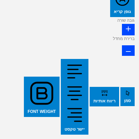
גופן קריא
גובה שורה
ברירת מחדל
סמן
ריווח אותיות
FONT WEIGHT
יישר טקסט