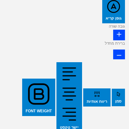
גופן קריא
גובה שורה
ברירת מחדל
סמן
ריווח אותיות
FONT WEIGHT
יישר טקסט