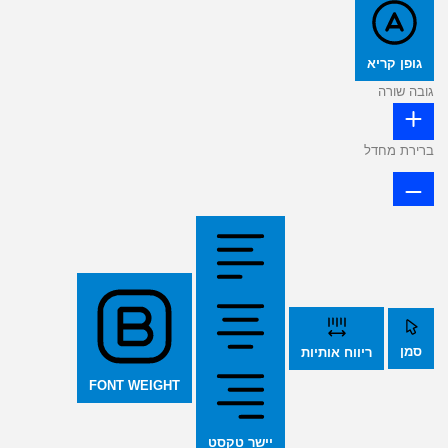
גופן קריא
גובה שורה
ברירת מחדל
סמן
ריווח אותיות
FONT WEIGHT
יישר טקסט