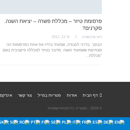
פרסומת טיזר – מכללת פשרה – יציאת השנה.
סקרנים?
רועי פרבשטיין
יול 21, 2011
הבוקר, בדרכי לעבודה, שמעתי ברדיו את אחת הפרסומות הכי
מצחיקות ששמעתי השנה. מדובר בטיזר למכללה פיקטיבית בשם
"מכללת…
דף הבית
אודות
פטריות במייל
צור קשר
אינדקס
© 2026 - הפטריה. כל הזכויות שמורות.