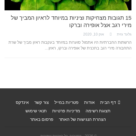
15 תגובות מצחיקות וציניות במיוחד לראיון המביך של
מירי רגב אצל אופירה וברקו
גלעד גזית
אוק 10, 2020
הרשתות החברתיות היו אתמול סוערות במיוחד בעקבות ראיון מביך של שרת
התחבורה מירי רגב בתכנית של אופירה וברקו, ראיון…
דף הבית
אודות
פטריות במייל
צור קשר
אינדקס
תצוגת רשימה
מדיניות פרטיות
תנאי שימוש
הצהרת הנגישות של האתר
פרסום באתר