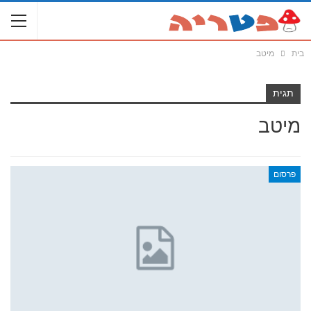
בית
מיטב
תגית
מיטב
פרסום