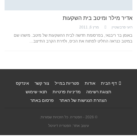
אדיר מילר ומיטב בית השקעות
רועי פרבשטיין
מרץ 6, 2011
באומן בר ריבנאי, בפרסומת חדשה לבית ההשקעות של מיטב. מישהו שם
במיטב כנראה החליט לפתוח את הכיס, ולזירת הקרב התייצב…
דף הבית
אודות
פטריות במייל
צור קשר
אינדקס
תצוגת רשימה
מדיניות פרטיות
תנאי שימוש
הצהרת הנגישות של האתר
פרסום באתר
© 2026 - הפטריה. כל הזכויות שמורות.
עיצוב אתר: הפטריה דיגיטל