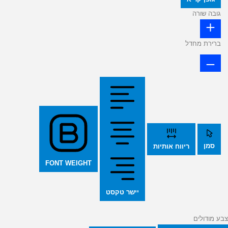
גובה שורה
ברירת מחדל
סמן
ריווח אותיות
FONT WEIGHT
יישר טקסט
צבע מודולים