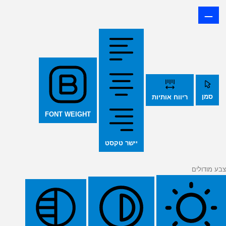
סמן
ריווח אותיות
FONT WEIGHT
יישר טקסט
צבע מודולים