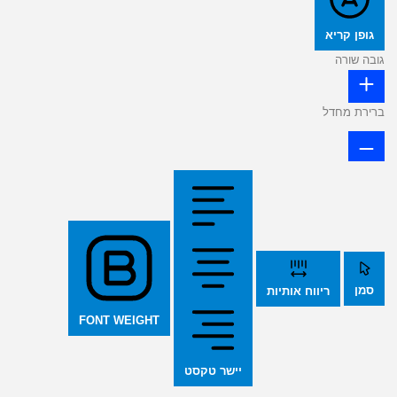
גופן קריא
גובה שורה
ברירת מחדל
סמן
ריווח אותיות
FONT WEIGHT
יישר טקסט