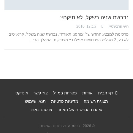
נברשת שניה בשקל, לא תיקח?
רועי פרבשטיין
נוב 12, 2010
פרסומת למבצע החדש של "מחסני תאורה", נברשת שניה בשקל. קריאייטיב
לא רע, 2 משלוש הפרסומות אפילו דיי מצחיקות. המהלך הכי…
דף הבית
אודות
פטריות במייל
צור קשר
אינדקס
תצוגת רשימה
מדיניות פרטיות
תנאי שימוש
הצהרת הנגישות של האתר
פרסום באתר
© 2026 - הפטריה. כל הזכויות שמורות.