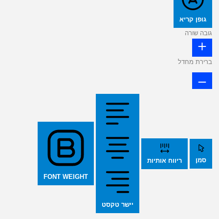
גופן קריא
גובה שורה
ברירת מחדל
סמן
ריווח אותיות
FONT WEIGHT
יישר טקסט