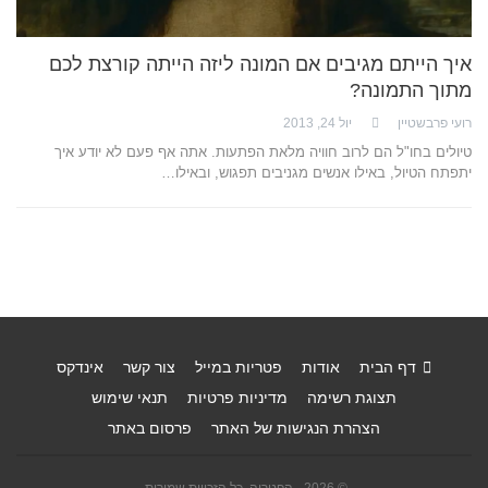
איך הייתם מגיבים אם המונה ליזה הייתה קורצת לכם
מתוך התמונה?
רועי פרבשטיין
יול 24, 2013
טיולים בחו"ל הם לרוב חוויה מלאת הפתעות. אתה אף פעם לא יודע איך
יתפתח הטיול, באילו אנשים מגניבים תפגוש, ובאילו…
דף הבית
אודות
פטריות במייל
צור קשר
אינדקס
תצוגת רשימה
מדיניות פרטיות
תנאי שימוש
הצהרת הנגישות של האתר
פרסום באתר