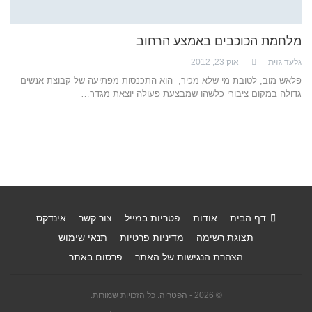
מלחמת הכוכבים באמצע הרחוב
גלעד גזית
אוק 23, 2012
פלאש מוב, לטובת מי שלא מכיר, הוא התכנסות מפתיעה של קבוצת אנשים
גדולה במקום ציבורי כלשהו שמבצעת פעולה יוצאת מגדר…
דף הבית
אודות
פטריות במייל
צור קשר
אינדקס
תצוגת רשימה
מדיניות פרטיות
תנאי שימוש
הצהרת הנגישות של האתר
פרסום באתר
© 2026 - הפטריה. כל הזכויות שמורות.