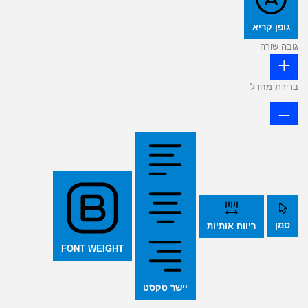
גופן קריא
גובה שורה
ברירת מחדל
סמן
ריווח אותיות
FONT WEIGHT
יישר טקסט