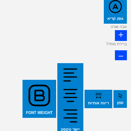
גופן קריא
גובה שורה
ברירת מחדל
סמן
ריווח אותיות
FONT WEIGHT
יישר טקסט