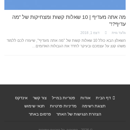
מה אתה מעדיף | 10 שאלות קשות ומצחיקות של "מה
עדיף?!"
גלעד גזית
דצמ 1, 2018
השאלון הבא כולל 10 שאלות קשות של "מה אתה מעדיף", שיעזרו לכם ללמוד
משהו קטן על עצמכם ובעיקר לחדד את הגבולות האדומים…
דף הבית
אודות
פטריות במייל
צור קשר
אינדקס
תצוגת רשימה
מדיניות פרטיות
תנאי שימוש
הצהרת הנגישות של האתר
פרסום באתר