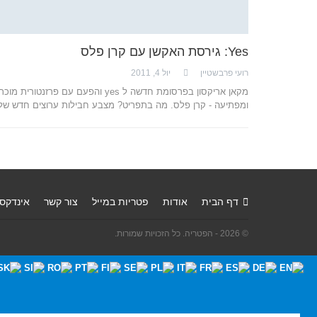
Yes: גירסת האקשן עם קרן פלס
רועי פרבשטיין
יול 4, 2011
מקאן אריקסון בפרסומת חדשה ל yes והפעם עם פרזנטורית מו
ומפתיעה - קרן פלס. מה בתפריט? מצבע חבילות ערוצים חדש ש
דף הבית
אודות
פטריות במייל
צור קשר
אינדקס
© 2026 - הפטריה. כל הזכויות שמורות.