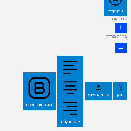
גופן קריא
גובה שורה
ברירת מחדל
סמן
ריווח אותיות
FONT WEIGHT
יישר טקסט