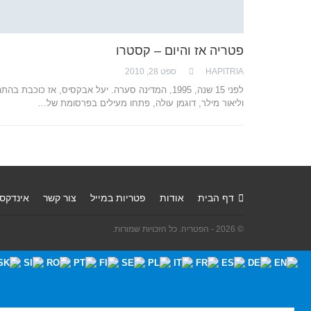
פטריה אז והיום – קסטרו
HAPITRIA
ספט 28, 2010
לפני 15 שנה, 1995, המדינה סערה. יעל אבקסיס, אז כוכבת בהת
וליאור מילר, דוגמן עולה, פתחו מעילים בפרסומת של…
דף הבית
אודות
פטריות במייל
צור קשר
אינדקס
© 2026 - הפטריה. כל הזכויות שמורות.