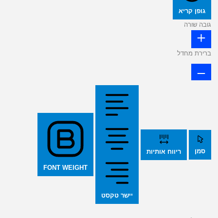
גופן קריא
גובה שורה
ברירת מחדל
סמן
ריווח אותיות
FONT WEIGHT
יישר טקסט