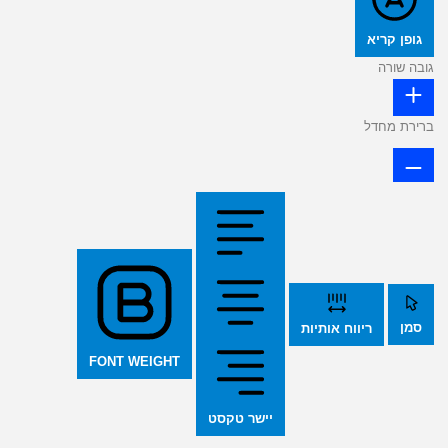
גופן קריא
גובה שורה
ברירת מחדל
סמן
ריווח אותיות
FONT WEIGHT
יישר טקסט