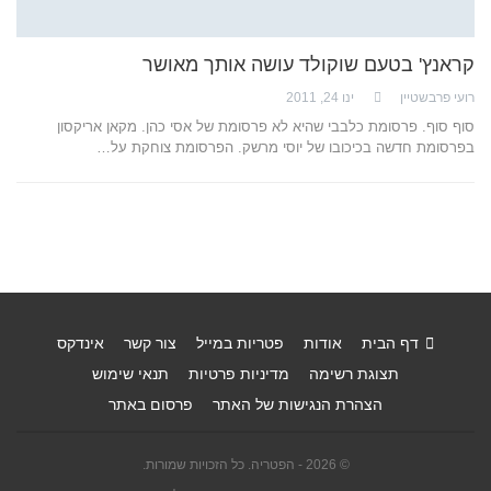
קראנץ' בטעם שוקולד עושה אותך מאושר
רועי פרבשטיין
ינו 24, 2011
סוף סוף. פרסומת כלבבי שהיא לא פרסומת של אסי כהן. מקאן אריקסון
בפרסומת חדשה בכיכובו של יוסי מרשק. הפרסומת צוחקת על…
דף הבית
אודות
פטריות במייל
צור קשר
אינדקס
תצוגת רשימה
מדיניות פרטיות
תנאי שימוש
הצהרת הנגישות של האתר
פרסום באתר
© 2026 - הפטריה. כל הזכויות שמורות.