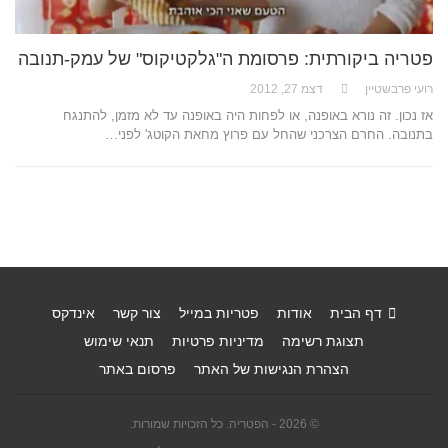
פטריה ביקורתית: פרסומת ה"גלקטיקוס" של עמק-תנובה
רועי פרבשטיין
דצמ 27, 2012
אז נכון. זה נורא באופנה, או לפחות היה באופנה עד לא מזמן, להתנגח
בתנובה. החרם הצרכני שהחל עם פרוץ מחאת הקוטג' לפני…
דף הבית
אודות
פטריות במייל
צור קשר
אינדקס
תצוגת רשימה
מדיניות פרטיות
תנאי שימוש
הצהרת הנגישות של האתר
פרסום באתר
© 2026 - הפטריה. כל הזכויות שמורות.