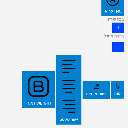
גופן קריא
גובה שורה
ברירת מחדל
סמן
ריווח אותיות
FONT WEIGHT
יישר טקסט