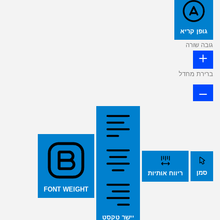
גופן קריא
גובה שורה
ברירת מחדל
סמן
ריווח אותיות
FONT WEIGHT
יישר טקסט