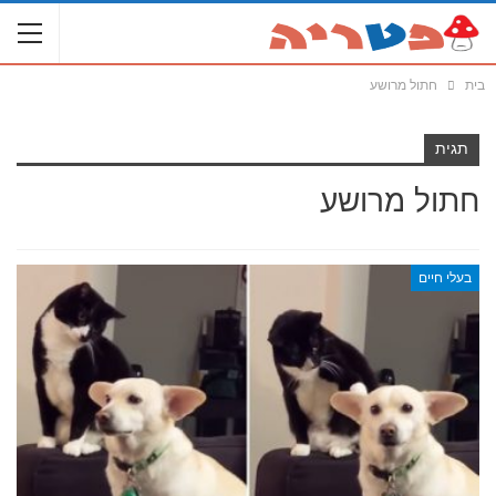
בית
חתול מרושע
תגית
חתול מרושע
בעלי חיים