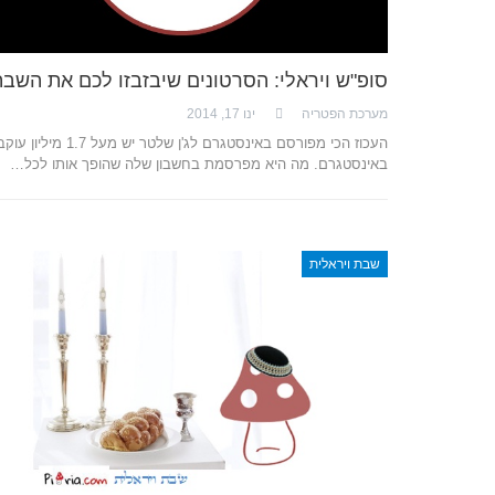
סופ"ש ויראלי: הסרטונים שיבזבזו לכם את השב
מערכת הפטריה
ינו 17, 2014
העכוז הכי מפורסם באינסטגרם לג'ן שלטר יש מעל 1.7 מ
באינסטגרם. מה היא מפרסמת בחשבון שלה שהופך אותו לכל…
שבת ויראלית