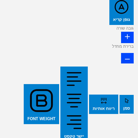
גופן קריא
גובה שורה
ברירת מחדל
סמן
ריווח אותיות
FONT WEIGHT
יישר טקסט