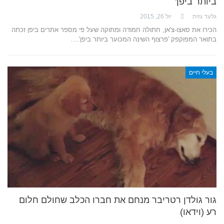
ביותר ביפן'
גלעד גזית
יול 26, 2015
הכירו את סאצו-צ'אן, חתולה חמודה ומתוקה שעל פי מספר אתרים ביפן זכתה
בתואר המפוקפק 'פרצוף השינה המכוער ביותר ביפן'.…
בעלי חיים
גור גולדן רטריבר מנחם את חברו הכלב שחולם חלום
רע (וידאו)