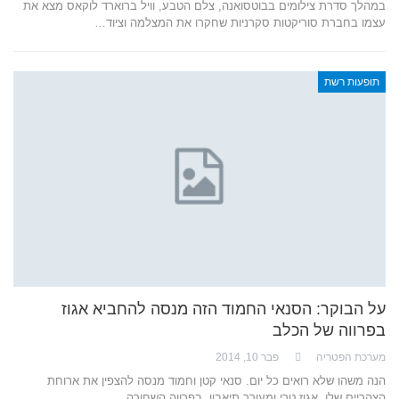
במהלך סדרת צילומים בבוטסואנה, צלם הטבע, וויל ברוארד לוקאס מצא את
עצמו בחברת סוריקטות סקרניות שחקרו את המצלמה וציוד…
תופעות רשת
על הבוקר: הסנאי החמוד הזה מנסה להחביא אגוז
בפרווה של הכלב
מערכת הפטריה
פבר 10, 2014
הנה משהו שלא רואים כל יום. סנאי קטן וחמוד מנסה להצפין את ארוחת
הצהריים שלו, אגוז טרי ומעורר תיאבון, בפרווה השחורה…