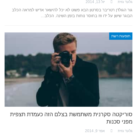
גלעד גזית
יול 13, 2014
גור הגולדן רטריבר בסרטון הבא פשוט לא יכל להישאר אדיש למראה הכלב
הבוגר שישן על ידו וזז בחוסר נוחות בזמן השינה. הכלב…
תופעות רשת
סוריקטה סקרנית משתמשת בצלם הזה כעמדת תצפית
מפני סכנות
גלעד גזית
אפר 9, 2014