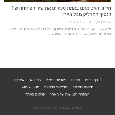
חידון: האם אתם באמת מכירים את שיר הפתיחה של
הנסיך המדליק מבל אייר?
שני רבינוביץ'
אוק 6, 2014
מי שגדל בתקופה הנכונה (בניינטיז, כמובן), יכול היה להדליק טלוויזיה בשעה
חמש וחצי וליפול על סדרה טלוויזיה משעשעת…
דף הבית
אודות
פטריות במייל
צור קשר
אינדקס
תצוגת רשימה
מדיניות פרטיות
תנאי שימוש
הצהרת הנגישות של האתר
פרסום באתר
© 2026 - הפטריה. כל הזכויות שמורות.