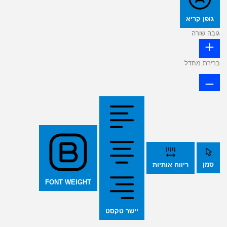
גופן קריא
גובה שורה
ברירת מחדל
סמן
ריווח אותיות
FONT WEIGHT
יישר טקסט