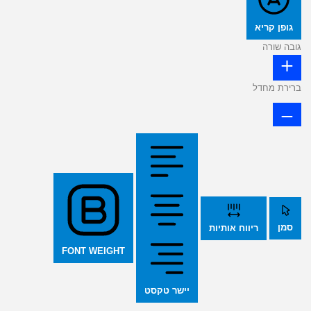
גופן קריא
גובה שורה
ברירת מחדל
סמן
ריווח אותיות
FONT WEIGHT
יישר טקסט