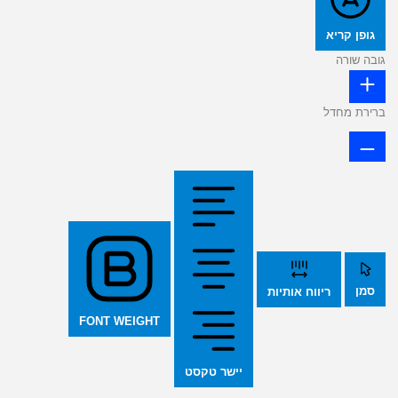
גופן קריא
גובה שורה
ברירת מחדל
סמן
ריווח אותיות
FONT WEIGHT
יישר טקסט