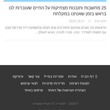
25 מחשבות ותובנות מצחיקות על החיים שעוברות לנו
בראש בזמן שאנחנו במקלחת
גלעד גזית
יונ 16, 2019
הרעיונות הכי טובים מגיעים תחת זרם מים חמים ובהשפעת ריח עדין של סבון
עם תמצית לוונדרר. ככה, סביר להניח, הגיעו לעולם…
דף הבית
אודות
פטריות במייל
צור קשר
אינדקס
תצוגת רשימה
מדיניות פרטיות
תנאי שימוש
הצהרת הנגישות של האתר
פרסום באתר
© 2026 - הפטריה. כל הזכויות שמורות.