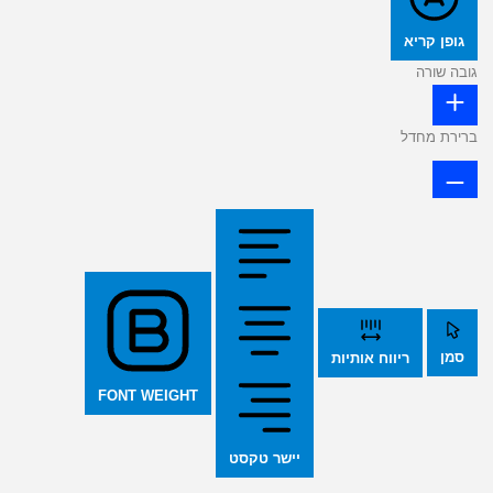
גופן קריא
גובה שורה
ברירת מחדל
סמן
ריווח אותיות
FONT WEIGHT
יישר טקסט