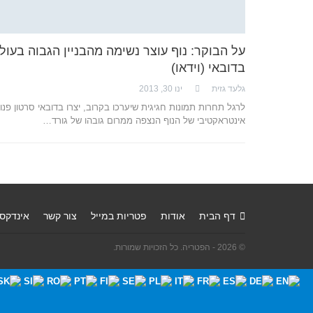
על הבוקר: נוף עוצר נשימה מהבניין הגבוה בעול
בדובאי (וידאו)
גלעד גזית
ינו 30, 2013
לרגל תחרות תמונות חגיגית שיערכו בקרוב, יצרו בדובאי סרטון פנ
אינטראקטיבי של הנוף הנצפה ממרום גובהו של גורד…
דף הבית
אודות
פטריות במייל
צור קשר
אינדקס
© 2026 - הפטריה. כל הזכויות שמורות.