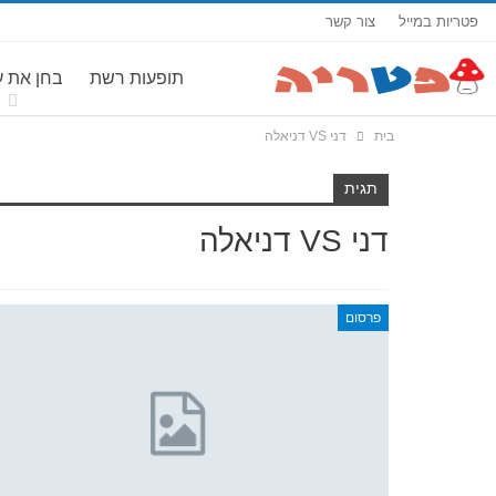
פטריות במייל
צור קשר
תופעות רשת
בחן את 
בית
דני VS דניאלה
תגית
דני VS דניאלה
פרסום