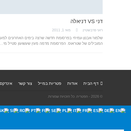
דני VS דניאלה
רועי פרבשטיין
מאי 1, 2011
שלמור-אבנון-עמיחי בפרסומת חדשה שרצה בימים האחרונים למעד
המובילים של שטראוס. הפרסומת מדמה מעין שעשועון סטייל מי…
דף הבית
אודות
פטריות במייל
צור קשר
אינדקס
© 2026 - הפטריה. כל הזכויות שמורות.