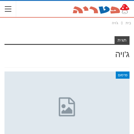
בית
ג'ויה
תגית
ג'ויה
פרסום