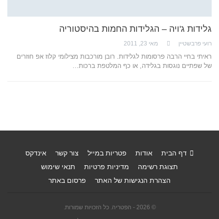
גלידות ג'ויה – הגלידות החמות בהיסטוריה
רועי פרבשטיין
מאי 23, 2011
ראיתי בחיי הרבה פרסומות לגלידות. רובן מורכבות מצילומי קלוז אפ חוזרים
של שפתיים נוגסות בגלידה, או כף המלטפת ברכות…
דף הבית
אודות
פטריות במייל
צור קשר
אינדקס
תצוגת רשימה
מדיניות פרטיות
תנאי שימוש
הצהרת הנגישות של האתר
פרסום באתר
© 2026 - הפטריה. כל הזכויות שמורות.