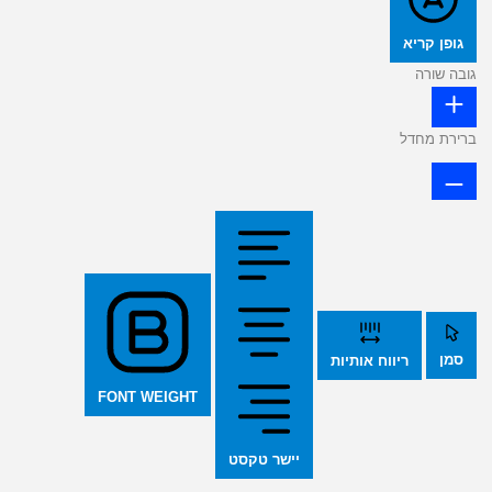
גופן קריא
גובה שורה
ברירת מחדל
סמן
ריווח אותיות
FONT WEIGHT
יישר טקסט