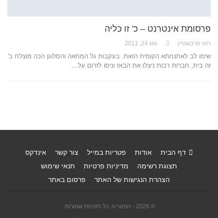
פרסומת אינטרנט – כ' זו כליה
רועי פרבשטיין
אוג 24, 2011
שימו לב לאתנחתא הקומית הזאת. בעקבות גל המחאה והסלוגן הכה מוצלח ב'
זה בית, חברות רבות ניצלו את הבאז וניסו לזרום על…
דף הבית
אודות
פטריות במייל
צור קשר
אינדקס
תצוגת רשימה
מדיניות פרטיות
תנאי שימוש
הצהרת הנגישות של האתר
פרסום באתר
© 2026 - הפטריה. כל הזכויות שמורות.