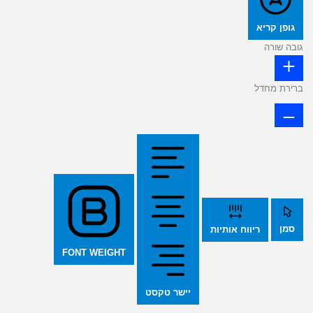
גופן קריא
גובה שורה
ברירת מחדל
סמן
ריווח אותיות
FONT WEIGHT
יישר טקסט