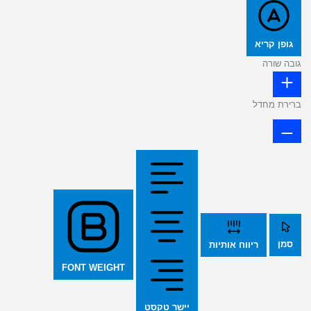
גופן קריא
גובה שורה
ברירת מחדל
סמן
ריווח אותיות
FONT WEIGHT
יישר טקסט