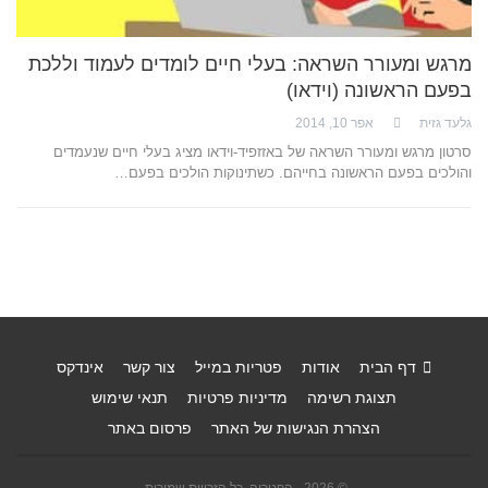
מרגש ומעורר השראה: בעלי חיים לומדים לעמוד וללכת
בפעם הראשונה (וידאו)
גלעד גזית
אפר 10, 2014
סרטון מרגש ומעורר השראה של באזזפיד-וידאו מציג בעלי חיים שנעמדים
והולכים בפעם הראשונה בחייהם. כשתינוקות הולכים בפעם…
דף הבית
אודות
פטריות במייל
צור קשר
אינדקס
תצוגת רשימה
מדיניות פרטיות
תנאי שימוש
הצהרת הנגישות של האתר
פרסום באתר