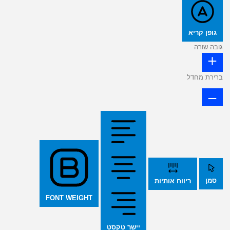
גופן קריא
גובה שורה
ברירת מחדל
סמן
ריווח אותיות
FONT WEIGHT
יישר טקסט