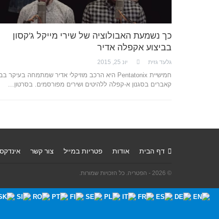
כך נשמעת האבולוציה של שירי מייקל ג'קסון
בביצוע אקפלה אדיר
גלעד גזית
יונ 25, 2015
חמישיית Pentatonix היא הרכב מוזיקלי אדיר שמתמחה בעיקר ב
קאברים בסגנון א-קפלה ללהיטים ושירים מפורסמים. בסרטון…
דף הבית
אודות
פטריות במייל
צור קשר
אינדקס
© 2026 - הפטריה. כל הזכויות שמורות.