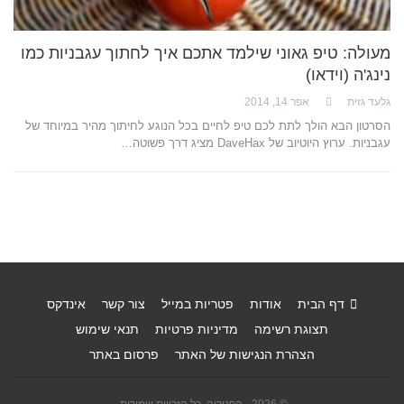
מעולה: טיפ גאוני שילמד אתכם איך לחתוך עגבניות כמו
נינג'ה (וידאו)
גלעד גזית
אפר 14, 2014
הסרטון הבא הולך לתת לכם טיפ לחיים בכל הנוגע לחיתוך מהיר במיוחד של
עגבניות. ערוץ היוטיוב של DaveHax מציג דרך פשוטה…
דף הבית
אודות
פטריות במייל
צור קשר
אינדקס
תצוגת רשימה
מדיניות פרטיות
תנאי שימוש
הצהרת הנגישות של האתר
פרסום באתר