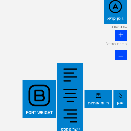
גופן קריא
גובה שורה
ברירת מחדל
סמן
ריווח אותיות
FONT WEIGHT
יישר טקסט