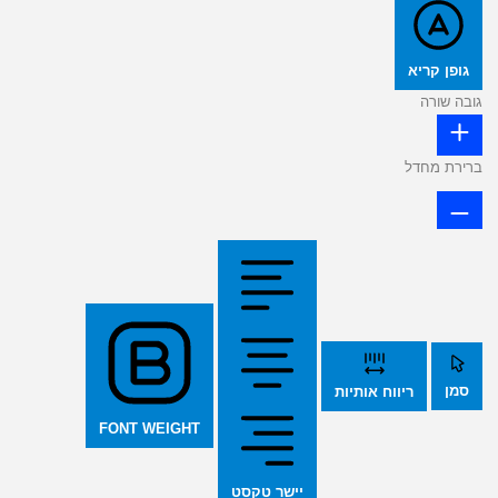
גופן קריא
גובה שורה
ברירת מחדל
סמן
ריווח אותיות
FONT WEIGHT
יישר טקסט