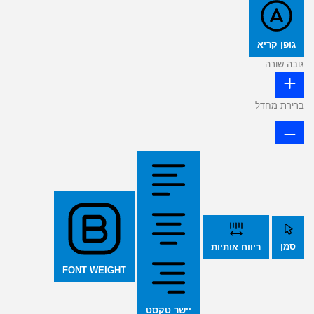
גופן קריא
גובה שורה
ברירת מחדל
סמן
ריווח אותיות
FONT WEIGHT
יישר טקסט