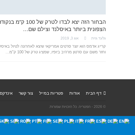
הבחור הזה יצא לבדו לטרק של 100 ק"מ בנק
הצפונית ביותר באיסלנד וצילם שם…
גלעד גזית
אוג 3, 2019
קרייג אדמס הוא יוצר סרטים אמריקאי שיצא לאחרונה לטיול באיסל
וחזר משם עם סרטון מרהיב ביופיו, שמציג טרק של 100 ק"מ…
דף הבית
אודות
פטריות במייל
צור קשר
אינדקס
© 2026 - הפטריה. כל הזכויות שמורות.