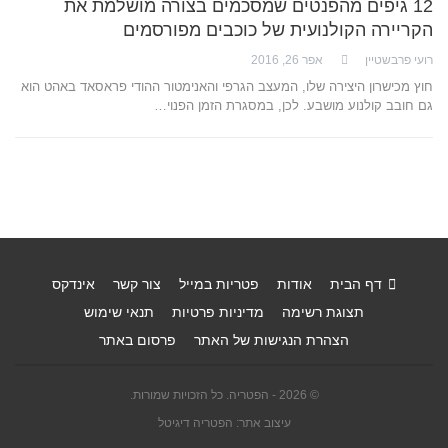
12 גיפים מהפנטים שמסכמים בצורה מושלמת את
הקריירה הקולנועית של כוכבים מפורסמים
רועי פרבשטיין
אפר 26, 2016
חוץ מכישרון היצירה שלו, המעצב הגרפי והאנימטור ההודי פראסאד באהט הוא
גם חובב קולנוע מושבע. לכן, במסגרת הזמן הפנוי…
דף הבית
אודות
פטריות במייל
צור קשר
אינדקס
תצוגת רשימה
מדיניות פרטיות
תנאי שימוש
הצהרת הנגישות של האתר
פרסום באתר
© 2026 - הפטריה. כל הזכויות שמורות.
עיצוב אתר: הפטריה דיגיטל