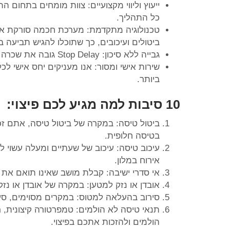
ייעוץ וליווי מקצועיים: צוות מומחים בתחום ה
כל התהליך.
טכנולוגיה מתקדמת: מערכת חכמה סורקת את
ביטולים ועיכובים, כך שתוכלו להגיש תביעה ב
גבייה ללא סיכון: Stop Delay גובה את שכרה רק במקרה הצלחה, לאחר קבלת הפיצוי מחברת התעופה.
שירות אישי ומסור: אנו מעניקים יחס אישי לכ
ביותר.
10 סיבות למה מגיע לכם פיצוי:
ביטול טיסה: במקרה של ביטול טיסה, אתם זכ
בטיסה חלופית.
עיכוב טיסה: עיכוב של שעתיים ומעלה עשוי ל
אירוח במלון.
אי סדרי ישיבה: קבלת מושב שאינו תואם את 
אובדן או נזק למטען: במקרה של אובדן או נ
סירוב בהעלאה למטוס: במקרים מסוימים, סיר
תנאי טיסה לא הולמים: טמפרטורה קיצונית, 
הולמים ולהזכות אתכם בפיצוי.