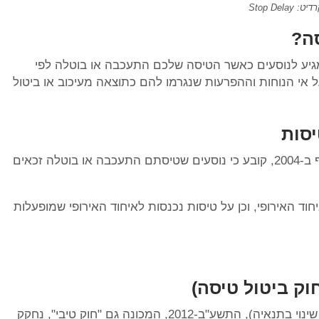
יט: Stop Delay
סה?
שמגיע לנוסעים כאשר הטיסה שלכם התעכבה או בוטלה לפי
ל אי הנוחות וההפרעות שנגרמו להם כתוצאה מעיכוב או ביטול
יסות
החוק האירופאי לעיכוב וביטול טיסות, שנכנס לתוקף ב-2004, קובע כי נוסעים שטיסתם התעכבה או בוטלה זכאים
ד האירופי, וכן על טיסות נכנסות לאיחוד האירופי שמופעלות
וק ביטול טיסה)
חוק שירותי תעופה (פיצוי וסיוע בשל ביטול טיסה או שינוי בתנאיה), התשע"ב-2012, המכונה גם "חוק טיבי", נחקק